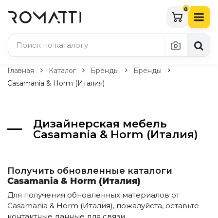
0
Каталог Romatti
Главная
Каталог
Бренды
Бренды
Casamania & Horm (Италия)
Свет и освещение
По типу
Дизайнерская мебель
Подвесные светильники
Casamania & Horm (Италия)
Люстры
Потолочные светильники
Бра и настенные светильники
Настольные лампы
Получить обновленные каталоги
Торшеры
Casamania & Horm (Италия)
Технический свет
Для получения обновленных материалов от
Уличное освещение
Casamania & Horm (Италия), пожалуйста, оставьте
Комплектующие
контактные данные для связи.