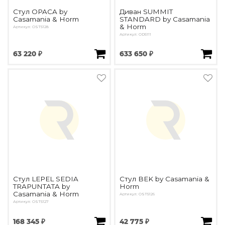
Подбор, производство и комплектация по вашему диз
Стул OPACA by
Диван SUMMIT
Casamania & Horm
STANDARD by Casamania
Все категории товаров
& Horm
Артикул: OST5128
Артикул: OD5111
Бренды
Реализованные проекты
63 220 ₽
633 650 ₽
Стул LEPEL SEDIA
Стул BEK by Casamania &
TRAPUNTATA by
Horm
Casamania & Horm
Артикул: OST5126
Артикул: OST5127
168 345 ₽
42 775 ₽