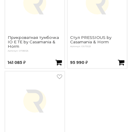
Прикроватная тумбочка
Стул PRESSIOUS by
IO E TE by Casamania &
Casamania & Horm
Horm
Артикул: OST5123
Артикул: OTB5125
141 085 ₽
95 990 ₽