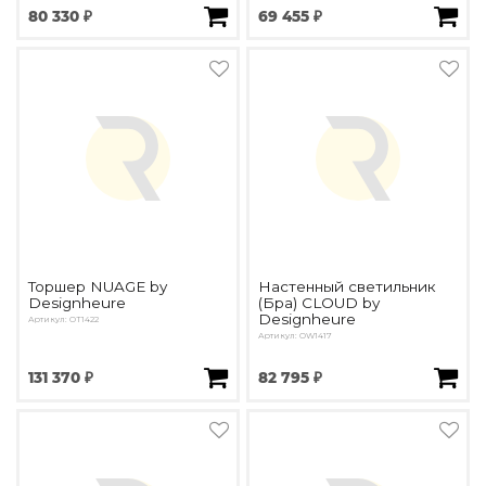
80 330 ₽
69 455 ₽
Торшер NUAGE by
Настенный светильник
Designheure
(Бра) CLOUD by
Designheure
Артикул: OT1422
Артикул: OW1417
131 370 ₽
82 795 ₽