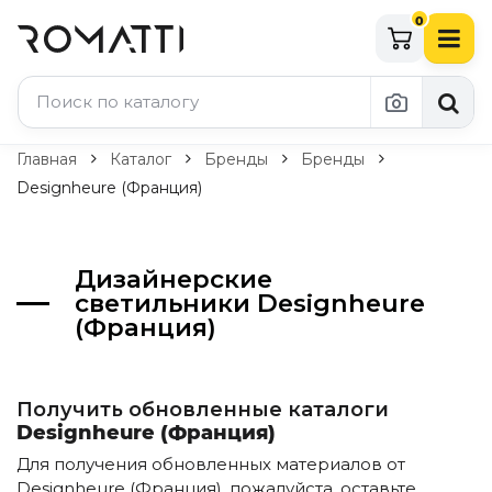
0
Каталог Romatti
Главная
Каталог
Бренды
Бренды
Designheure (Франция)
Свет и освещение
По типу
Дизайнерские
Подвесные светильники
светильники Designheure
Люстры
(Франция)
Потолочные светильники
Бра и настенные светильники
Настольные лампы
Торшеры
Получить обновленные каталоги
Технический свет
Designheure (Франция)
Уличное освещение
Для получения обновленных материалов от
Комплектующие
Designheure (Франция), пожалуйста, оставьте