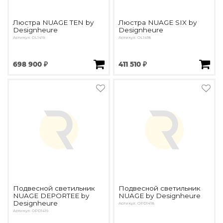
Подбор, производство и комплектация по вашему диз
Люстра NUAGE TEN by
Люстра NUAGE SIX by
Все категории товаров
Designheure
Designheure
Бренды
Артикул: OL1419
Артикул: OL1418
Реализованные проекты
698 900 ₽
411 510 ₽
Подвесной светильник
Подвесной светильник
NUAGE DEPORTEE by
NUAGE by Designheure
Designheure
Артикул: OPD1418
Артикул: OPD1419