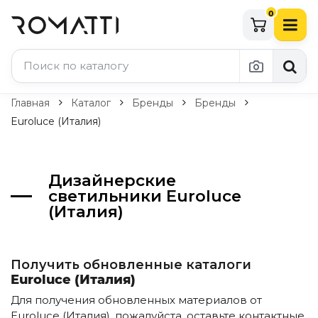
0
Каталог Romatti
Главная
Каталог
Бренды
Бренды
Euroluce (Италия)
Свет и освещение
По типу
Дизайнерские
Подвесные светильники
светильники Euroluce
Люстры
(Италия)
Потолочные светильники
Бра и настенные светильники
Настольные лампы
Торшеры
Получить обновленные каталоги
Технический свет
Euroluce (Италия)
Уличное освещение
Для получения обновленных материалов от
Комплектующие
Euroluce (Италия), пожалуйста, оставьте контактные