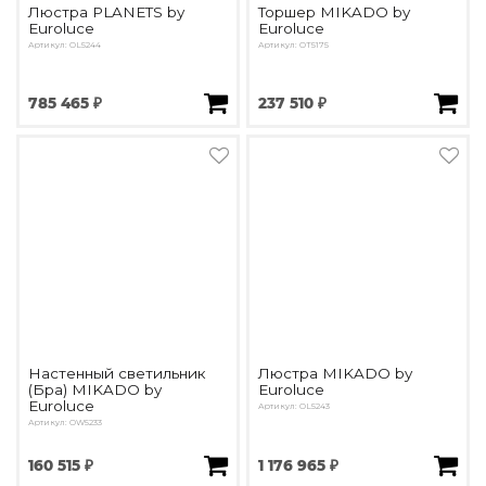
Люстра PLANETS by
Торшер MIKADO by
Euroluce
Euroluce
Артикул: OL5244
Артикул: OT5175
785 465 ₽
237 510 ₽
Настенный светильник
Люстра MIKADO by
(Бра) MIKADO by
Euroluce
Euroluce
Артикул: OL5243
Артикул: OW5233
160 515 ₽
1 176 965 ₽