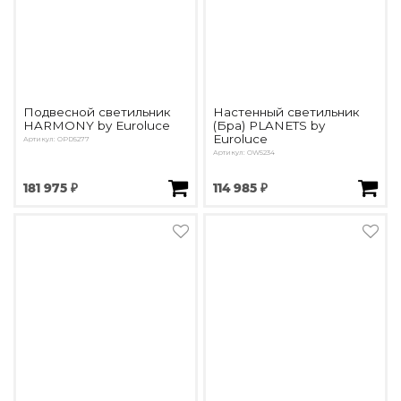
Подвесной светильник
Настенный светильник
HARMONY by Euroluce
(Бра) PLANETS by
Euroluce
Артикул: OPD5277
Артикул: OW5234
181 975 ₽
114 985 ₽