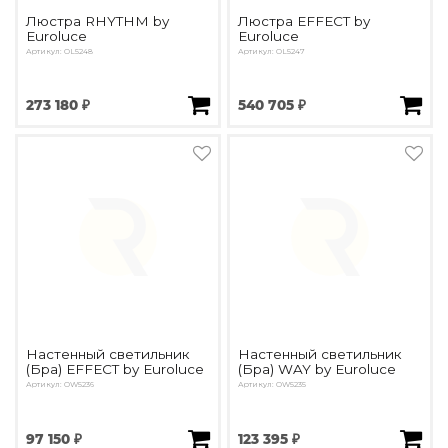
Люстра RHYTHM by
Люстра EFFECT by
Euroluce
Euroluce
Артикул: OL5248
Артикул: OL5247
273 180 ₽
540 705 ₽
Настенный светильник
Настенный светильник
(Бра) EFFECT by Euroluce
(Бра) WAY by Euroluce
Артикул: OW5236
Артикул: OW5235
97 150 ₽
123 395 ₽