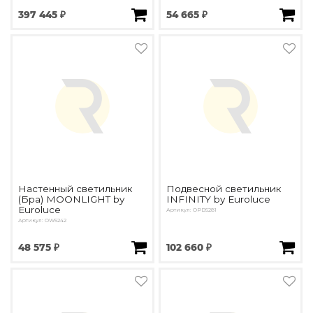
Подбор, производство и комплектация по вашему диз
397 445 ₽
54 665 ₽
Все категории товаров
Бренды
Реализованные проекты
Настенный светильник
Подвесной светильник
(Бра) MOONLIGHT by
INFINITY by Euroluce
Euroluce
Артикул: OPD5281
Артикул: OW5242
48 575 ₽
102 660 ₽