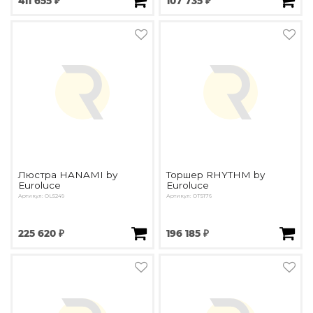
411 655 ₽
107 735 ₽
Люстра HANAMI by
Торшер RHYTHM by
Euroluce
Euroluce
Артикул: OL5249
Артикул: OT5176
225 620 ₽
196 185 ₽