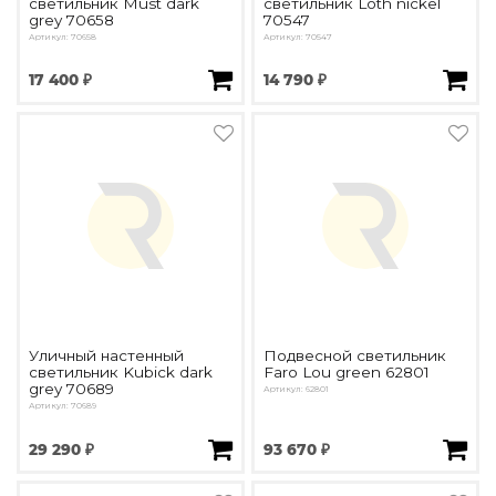
светильник Must dark
светильник Loth nickel
Подбор, производство и комплектация по вашему диз
grey 70658
70547
Артикул: 70658
Артикул: 70547
Все категории товаров
17 400 ₽
14 790 ₽
Бренды
Реализованные проекты
Уличный настенный
Подвесной светильник
светильник Kubick dark
Faro Lou green 62801
grey 70689
Артикул: 62801
Артикул: 70689
29 290 ₽
93 670 ₽