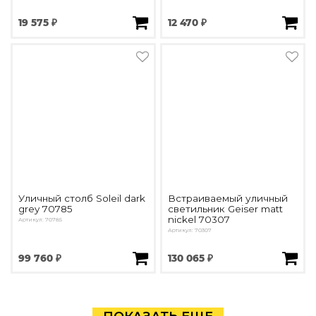
19 575 ₽
12 470 ₽
Уличный столб Soleil dark
Встраиваемый уличный
grey 70785
светильник Geiser matt
nickel 70307
Артикул: 70785
Артикул: 70307
99 760 ₽
130 065 ₽