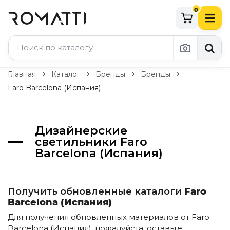
0
Каталог Romatti
Главная
Каталог
Бренды
Бренды
Faro Barcelona (Испания)
Свет и освещение
По типу
Дизайнерские
Подвесные светильники
светильники Faro
Люстры
Barcelona (Испания)
Потолочные светильники
Бра и настенные светильники
Настольные лампы
Торшеры
Получить обновленные каталоги
Faro
Технический свет
Barcelona (Испания)
Уличное освещение
Для получения обновленных материалов от Faro
Комплектующие
Barcelona (Испания), пожалуйста, оставьте