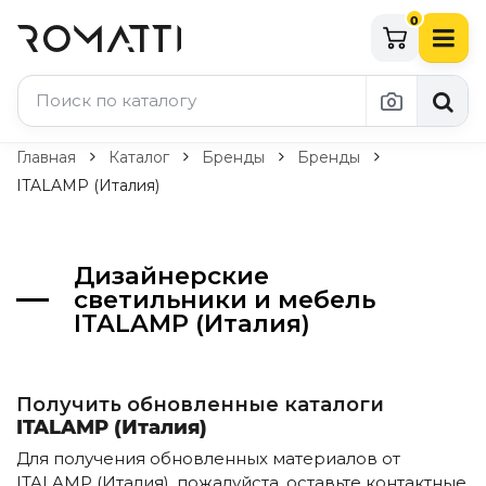
0
Каталог Romatti
Главная
Каталог
Бренды
Бренды
ITALAMP (Италия)
Свет и освещение
По типу
Дизайнерские
Подвесные светильники
светильники и мебель
Люстры
ITALAMP (Италия)
Потолочные светильники
Бра и настенные светильники
Настольные лампы
Торшеры
Получить обновленные каталоги
Технический свет
ITALAMP (Италия)
Уличное освещение
Для получения обновленных материалов от
Комплектующие
ITALAMP (Италия), пожалуйста, оставьте контактные