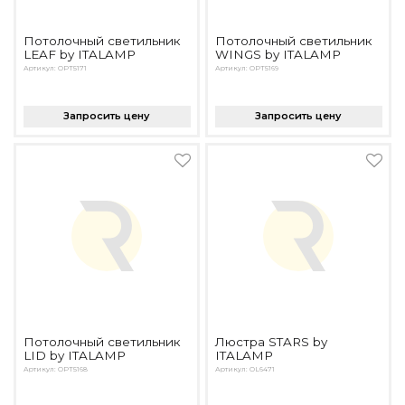
Подбор, производство и комплектация по вашему диз
Потолочный светильник
Потолочный светильник
Все категории товаров
LEAF by ITALAMP
WINGS by ITALAMP
Бренды
Артикул: OPT5171
Артикул: OPT5169
Реализованные проекты
Запросить цену
Запросить цену
Потолочный светильник
Люстра STARS by
LID by ITALAMP
ITALAMP
Артикул: OPT5168
Артикул: OL6471