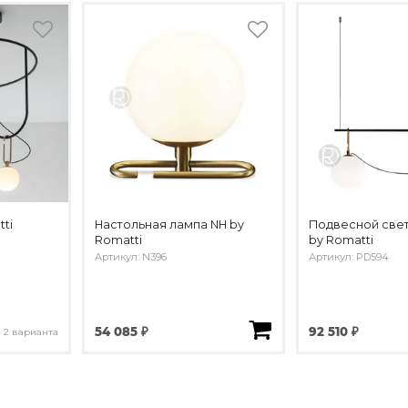
ti
Настольная лампа NH by
Подвесной свет
Romatti
by Romatti
Артикул: N396
Артикул: PD594
54 085 ₽
92 510 ₽
2 варианта