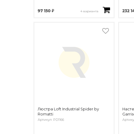
97 150 ₽
232 1
4 варианта
Люстра Loft Industrial Spider by
Насте
Romatti
Garri
Артикул: PD1166
Артикул