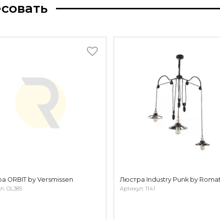
есовать
а ORBIT by Versmissen
Люстра Industry Punk by Romat
л: OL385
Артикул: 1141