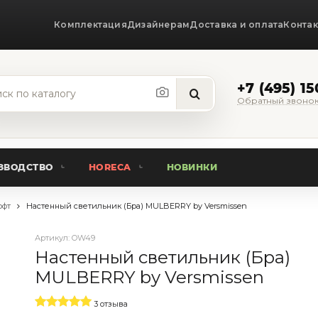
Комплектация
Дизайнерам
Доставка и оплата
Конта
+7 (495) 1
Обратный звоно
ЗВОДСТВО
HORECA
НОВИНКИ
офт
Настенный светильник (Бра) MULBERRY by Versmissen
Артикул:
OW49
Настенный светильник (Бра)
MULBERRY by Versmissen
3 отзыва