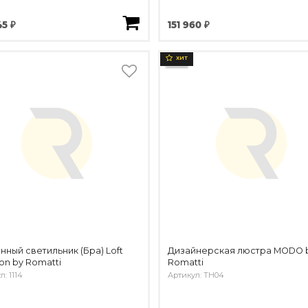
45 ₽
151 960 ₽
ХИТ
нный светильник (Бра) Loft
Дизайнерская люстра MODO 
son by Romatti
Romatti
: 1114
Артикул: TH04