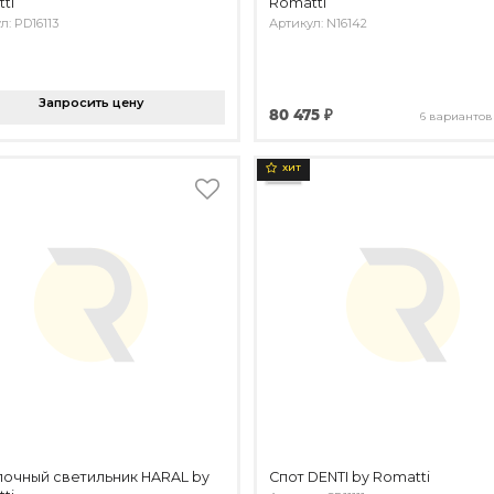
ti
Romatti
л: PD16113
Артикул: N16142
Запросить цену
80 475 ₽
6 вариантов
ХИТ
очный светильник HARAL by
Спот DENTI by Romatti