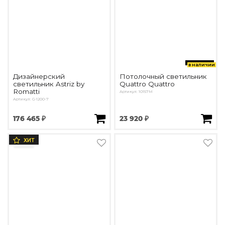
в наличии
Дизайнерский
Потолочный светильник
светильник Astriz by
Quattro Quattro
Romatti
Артикул: 10157M
Артикул: G-1200-7
176 465 ₽
23 920 ₽
ХИТ