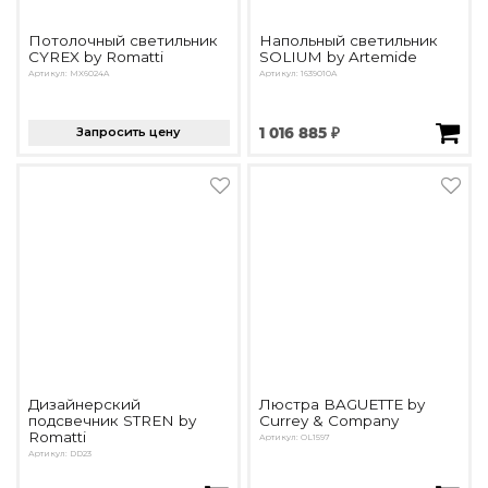
Потолочный светильник
Напольный светильник
CYREX by Romatti
SOLIUM by Artemide
Артикул: MX6024A
Артикул: 1639010A
Запросить цену
1 016 885 ₽
Дизайнерский
Люстра BAGUETTE by
подсвечник STREN by
Currey & Company
Romatti
Артикул: OL1597
Артикул: DD23