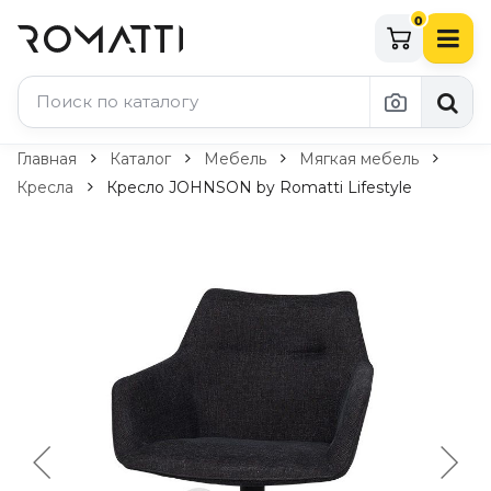
0
Каталог Romatti
Главная
Каталог
Мебель
Мягкая мебель
Кресла
Кресло JOHNSON by Romatti Lifestyle
Свет и освещение
По типу
Подвесные светильники
Люстры
Потолочные светильники
Бра и настенные светильники
Настольные лампы
Торшеры
Технический свет
Уличное освещение
Комплектующие