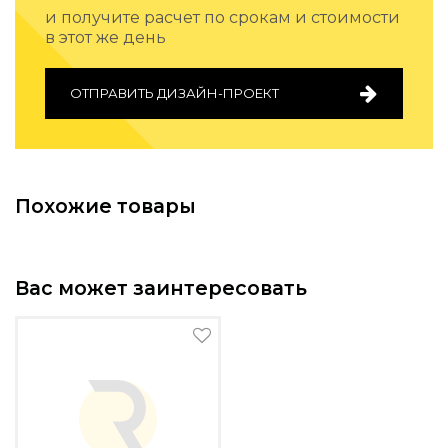
Подбор, производство и комплектация по вашему диз
и получите расчет по срокам и стоимости
в этот же день
Все категории товаров
Бренды
ОТПРАВИТЬ ДИЗАЙН-ПРОЕКТ
Реализованные проекты
Похожие товары
Вас может заинтересовать