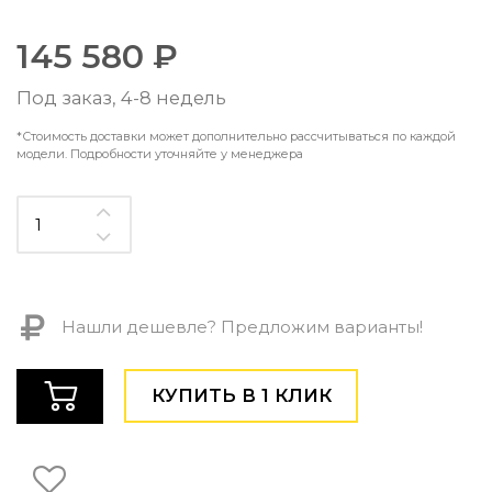
Контемпорари
Производство архитектурного и декоративного осве
145 580 ₽
Мебель
Под заказ, 4-8 недель
По типу
*Стоимость доставки может дополнительно рассчитываться по каждой
Стулья
модели. Подробности уточняйте у менеджера
Столы и столики
Мягкая мебель
Кровати и матрасы
Комоды и тумбы
Полки и стеллажи
Консоли
Мебель по назначению
Нашли дешевле? Предложим варианты!
Мебель для HoReCa
Производство мебели на заказ Romatti
КУПИТЬ В 1 КЛИК
Корпусная мебель на заказ
Шкафы и гардеробные на заказ
Мебель для ванной
Офисная мебель