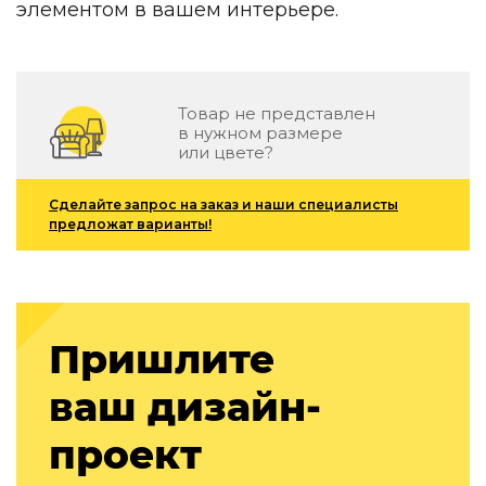
элементом в вашем интерьере.
Зеленые стены
Дизайнерские кальяны
Подбор, производство и комплектация по вашему диз
Сантехника и инженерия
Товар не представлен
в нужном размере
Дизайнерские ванны
или цвете?
Подбор, производство и комплектация по вашему диз
Отделка и ремонт
Сделайте запрос на заказ и наши специалисты
предложат варианты!
Стены
Акустические панели
Стеновые декоративные панели
для террас
Пришлите
Террасные и фасадные системы
ваш дизайн-
Биоклиматические перголы
Камень
проект
Изделия из натурального мрамора и камня
Светящийся камень