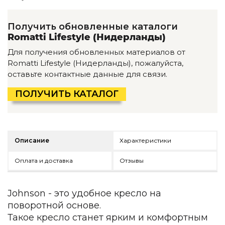
Детская мебель
Уличная и садовая мебель
Получить обновленные каталоги
Фитнес и wellness-оборудование
Romatti Lifestyle (Нидерланды)
Коллекции
Для получения обновленных материалов от
ROOM — Modern
Romatti Lifestyle (Нидерланды), пожалуйста,
INTERRA — Soft Modern
оставьте контактные данные для связи.
ARTOPIA — Mid-Century
DAYZ — Ethno
ПОЛУЧИТЬ КАТАЛОГ
Все коллекции мебели
Подбор, производство и комплектация по вашему диз
Декор
Описание
Характеристики
По типу
Оплата и доставка
Отзывы
Для кухни
Предметы интерьера
Johnson - это удобное кресло на
Зеркала
поворотной основе.
Вентиляторы
Такое кресло станет ярким и комфортным
Ковры