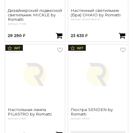
Дизайнерский подвесной
Настенный светильник
светильник MICKLE by
(Бра) OHAIO by Romatti
Romatti
Артикул: WLY101-B140-72
Артикул: TH130
29 290 ₽
23 635 ₽
ХИТ
ХИТ
Настольная лампа
Люстра SENDEN by
PILASTRO by Romatti
Romatti
Артикул: TH527
Артикул: 10101P