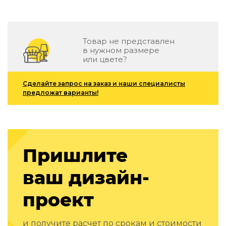
Зеленые стены
Дизайнерские кальяны
Подбор, производство и комплектация по вашему диз
Товар не представлен
Сантехника и инженерия
в нужном размере
или цвете?
Дизайнерские ванны
Подбор, производство и комплектация по вашему диз
Сделайте запрос на заказ и наши специалисты
предложат варианты!
Отделка и ремонт
Стены
Акустические панели
Стеновые декоративные панели
Пришлите
для террас
ваш дизайн-
Террасные и фасадные системы
Биоклиматические перголы
Камень
проект
Изделия из натурального мрамора и камня
Светящийся камень
и получите расчет по срокам и стоимости