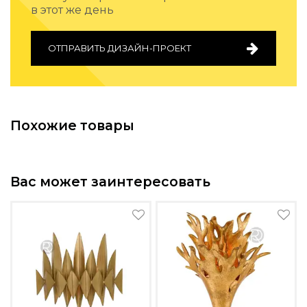
в этот же день
Подбор, производство и комплектация по вашему диз
Все категории товаров
ОТПРАВИТЬ ДИЗАЙН-ПРОЕКТ
Бренды
Реализованные проекты
Похожие товары
Вас может заинтересовать