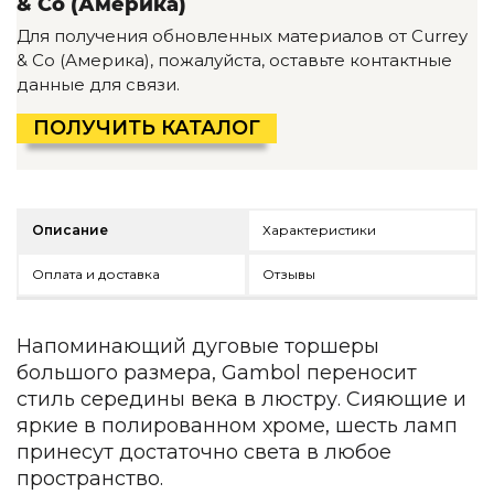
& Co (Америка)
Детская мебель
Для получения обновленных материалов от Currey
Уличная и садовая мебель
& Co (Америка), пожалуйста, оставьте контактные
Фитнес и wellness-оборудование
данные для связи.
Коллекции
ROOM — Modern
ПОЛУЧИТЬ КАТАЛОГ
INTERRA — Soft Modern
ARTOPIA — Mid-Century
DAYZ — Ethno
Все коллекции мебели
Описание
Характеристики
Подбор, производство и комплектация по вашему диз
Оплата и доставка
Отзывы
Декор
По типу
Напоминающий дуговые торшеры
большого размера, Gambol переносит
Для кухни
стиль середины века в люстру. Сияющие и
Предметы интерьера
яркие в полированном хроме, шесть ламп
Зеркала
принесут достаточно света в любое
Вентиляторы
пространство.
Ковры