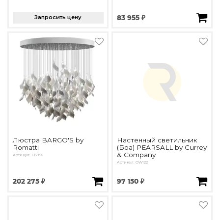
Запросить цену
83 955 ₽
Люстра BARGO'S by
Настенный светильник
Romatti
(Бра) PEARSALL by Currey
& Company
Артикул: L17196
Артикул: OW122
202 275 ₽
97 150 ₽