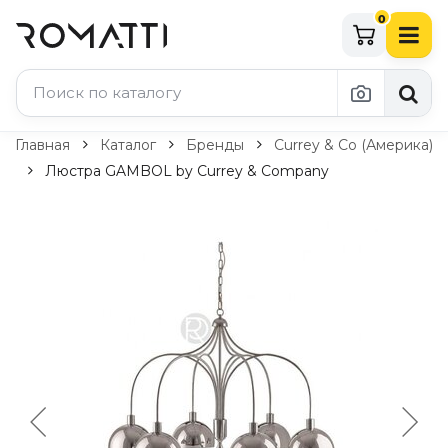
0
Каталог Romatti
Главная
Каталог
Бренды
Currey & Co (Америка)
Люстра GAMBOL by Currey & Company
Свет и освещение
По типу
Подвесные светильники
Люстры
Потолочные светильники
Бра и настенные светильники
Настольные лампы
Торшеры
Технический свет
Уличное освещение
Комплектующие