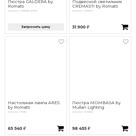
Люстра GALDERA by
Подвесной светильник
Romatti
CREMASTI by Romatti
Артикул: JH52083-D1200
Артикул: PD2994
Запросить цену
31 900 ₽
Настольная лампа ARES
Люстра MOMBASA by
by Romatti
Mullan Lighting
Артикул: N1558
Артикул: OPD223
65 540 ₽
98 455 ₽