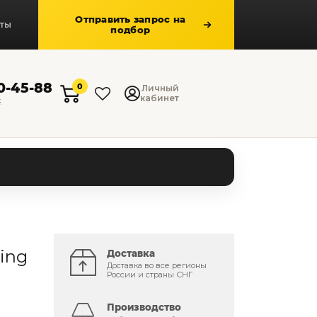
Отправить запрос на
кты
подбор
50-45-88
0
Личный
кабинет
к
ing
Доставка
Доставка во все регионы
России и страны СНГ
Производство