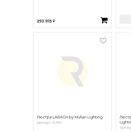
293 915 ₽
Люстра LARAGH by Mullan Lighting
Люстр
Lighti
Артикул: OL1611
Артику