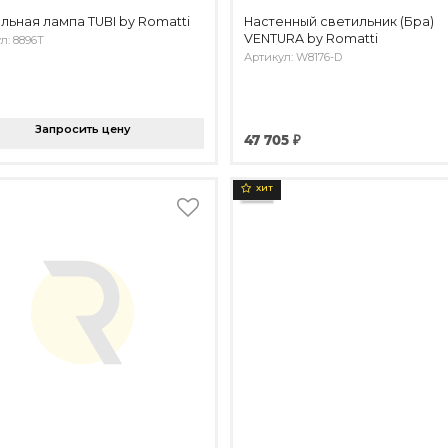
льная лампа TUBI by Romatti
Настенный светильник (Бра)
VENTURA by Romatti
л: 8896T
Артикул: W8176-D
Запросить цену
47 705 ₽
ХИТ