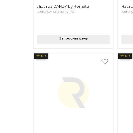
Люстра DANDY by Romatti
Насто
Артикул: MD6070B-12A
Артику
Запросить цену
ХИТ
ХИТ