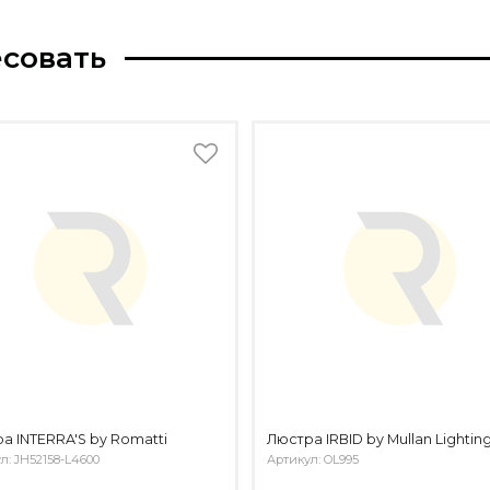
есовать
а INTERRA'S by Romatti
Люстра IRBID by Mullan Lightin
л: JH52158-L4600
Артикул: OL995