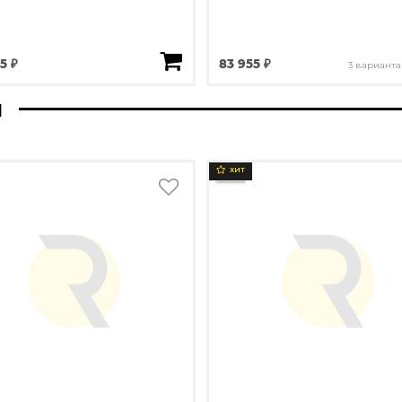
45 ₽
83 955 ₽
3 варианта
ы
ХИТ