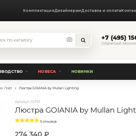
Комплектация
Дизайнерам
Доставка и оплата
Конта
+7 (495) 1
Обратный звоно
ЗВОДСТВО
HORECA
НОВИНКИ
ле Лофт
Люстра GOIANIA by Mullan Lighting
Артикул:
OL753
Люстра GOIANIA by Mullan Light
5 отзывов
274 340 ₽