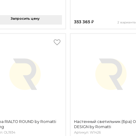
Запросить цену
353 365 ₽
2 варианта
а RIALTO ROUND by Romatti
Настенный светильник (Бра) 
ng
DESIGN by Romatti
л: OL1934
Артикул: W1426