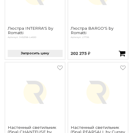
Люстра INTERRA'S by
Люстра BARGO'S by
Romatti
Romatti
Артикул: JH52158-L4600
Артикул: L17196
Запросить цену
202 275 ₽
Настенный светильник
Настенный светильник
(Бра) CHANTEUSE by
(Бра) PEARSALL by Currey