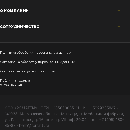
О КОМПАНИИ
СОТРУДНИЧЕСТВО
Политика обработки персональных данных
Согласие на обработку персональных данных
Согласие на получение рассылки
Публичная оферта
© 2026 Romatti
ООО «РОМАТТИ» · ОГРН 1185053035111 · ИНН 5029235847 ·
141033, Московская обл., г.о. Мытищи, п. Мебельной фабрики,
ул. Рассветная, д. 1А, помещ. VIII, оф. 20.04 · тел. +7 (495) 150-
45-88 · hello@romatti.ru