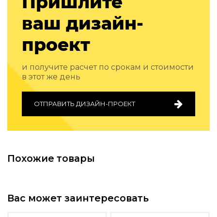
Пришлите
Подбор, производство и комплектация по вашему диз
ваш дизайн-
Все категории товаров
Бренды
проект
Реализованные проекты
и получите расчет по срокам и стоимости
в этот же день
ОТПРАВИТЬ ДИЗАЙН-ПРОЕКТ
Похожие товары
Вас может заинтересовать