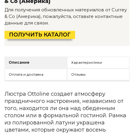
& Co (Америка)
Детская мебель
Для получения обновленных материалов от Currey
Уличная и садовая мебель
& Co (Америка), пожалуйста, оставьте контактные
Фитнес и wellness-оборудование
данные для связи.
Коллекции
ROOM — Modern
ПОЛУЧИТЬ КАТАЛОГ
INTERRA — Soft Modern
ARTOPIA — Mid-Century
DAYZ — Ethno
Все коллекции мебели
Описание
Характеристики
Подбор, производство и комплектация по вашему диз
Оплата и доставка
Отзывы
Декор
По типу
Люстра Ottoline создает атмосферу
праздничного настроения, независимо от
Для кухни
того, находится ли она над обеденным
Предметы интерьера
столом или в формальной гостиной. Рамка
Зеркала
из полированной латуни украшена
Вентиляторы
цветами, которые окружают восемь
Ковры