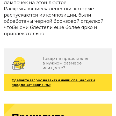
лампочек на этой люстре.
Зеленые стены
Дизайнерские кальяны
Раскрывающиеся лепестки, которые
Подбор, производство и комплектация по вашему диз
распускаются из композиции, были
обработаны черной бронзовой отделкой,
Сантехника и инженерия
чтобы они блестели еще более ярко и
привлекательно.
Дизайнерские ванны
Подбор, производство и комплектация по вашему диз
Отделка и ремонт
Стены
Товар не представлен
в нужном размере
или цвете?
Акустические панели
Стеновые декоративные панели
для террас
Сделайте запрос на заказ и наши специалисты
предложат варианты!
Террасные и фасадные системы
Биоклиматические перголы
Камень
Изделия из натурального мрамора и камня
Светящийся камень