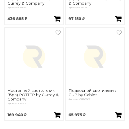
Currey & Company
& Company
Артикул: OW676
Артикул: OW122
436 885 ₽
97 150 ₽
Настенный светильник
Подвесной светильник
(Бра) POTTER by Currey &
CUP by Cables
Company
Артикул: OPD0087
Артикул: OW212
169 940 ₽
65 975 ₽