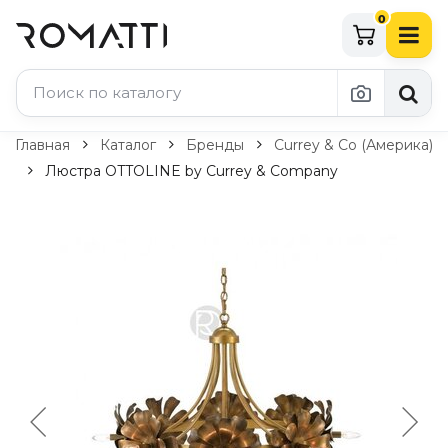
0
Каталог Romatti
Главная
Каталог
Бренды
Currey & Co (Америка)
Люстра OTTOLINE by Currey & Company
Свет и освещение
По типу
Подвесные светильники
Люстры
Потолочные светильники
Бра и настенные светильники
Настольные лампы
Торшеры
Технический свет
Уличное освещение
Комплектующие