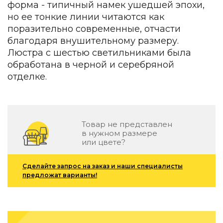
форма - типичный намек ушедшей эпохи,
Зеленые стены
Дизайнерские кальяны
но ее тонкие линии читаются как
Подбор, производство и комплектация по вашему диз
поразительно современные, отчасти
благодаря внушительному размеру.
Сантехника и инженерия
Люстра с шестью светильниками была
обработана в черной и серебряной
Дизайнерские ванны
Подбор, производство и комплектация по вашему диз
отделке.
Отделка и ремонт
Стены
Товар не представлен
Акустические панели
в нужном размере
Стеновые декоративные панели
или цвете?
для террас
Сделайте запрос на заказ и наши специалисты
Террасные и фасадные системы
предложат варианты!
Биоклиматические перголы
Камень
Изделия из натурального мрамора и камня
Светящийся камень