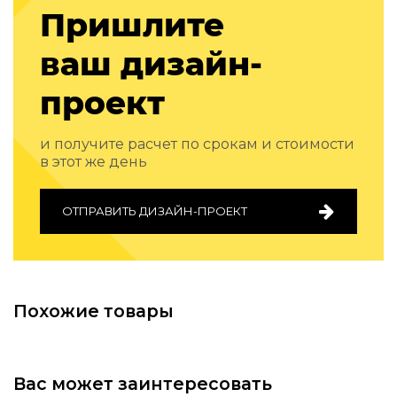
Подбор, производство и комплектация по вашему диз
Пришлите
Все категории товаров
ваш дизайн-
Бренды
Реализованные проекты
проект
и получите расчет по срокам и стоимости
в этот же день
ОТПРАВИТЬ ДИЗАЙН-ПРОЕКТ
Похожие товары
Вас может заинтересовать