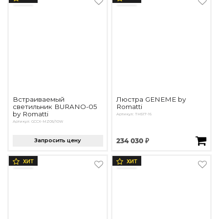
Встраиваемый
Люстра GENEME by
светильник BURANO-05
Romatti
by Romatti
Артикул: TH517-16
Артикул: GCCX-MZ05/10W
Запросить цену
234 030 ₽
ХИТ
ХИТ