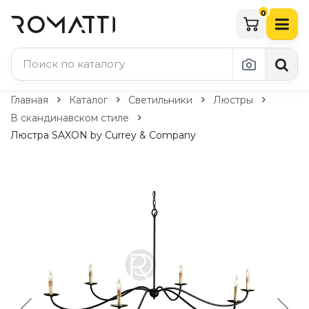
0
Каталог Romatti
Главная
Каталог
Светильники
Люстры
В скандинавском стиле
Свет и освещение
Люстра SAXON by Currey & Company
По типу
Подвесные светильники
Люстры
Потолочные светильники
Бра и настенные светильники
Настольные лампы
Торшеры
Технический свет
Уличное освещение
Комплектующие