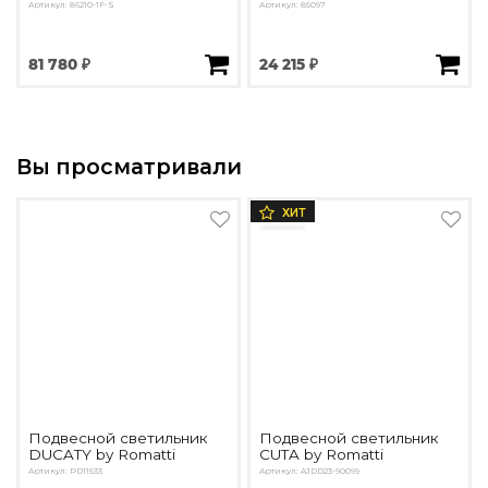
Артикул: 86210-1F-S
Артикул: 85097
81 780 ₽
24 215 ₽
Вы просматривали
ХИТ
Подвесной светильник
Подвесной светильник
DUCATY by Romatti
CUTA by Romatti
Артикул: PD11533
Артикул: AJDD23-90099