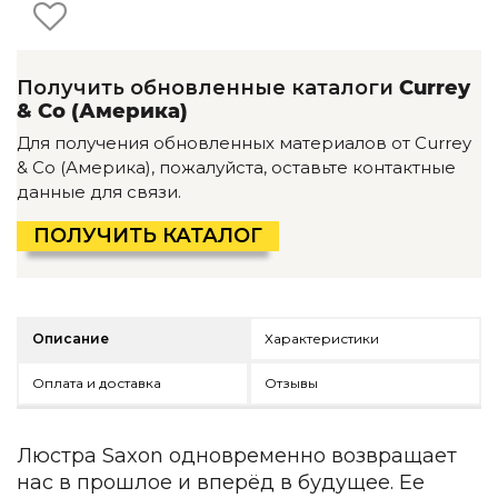
Детская мебель
Уличная и садовая мебель
Фитнес и wellness-оборудование
Коллекции
Получить обновленные каталоги
Currey
& Co (Америка)
ROOM — Modern
Для получения обновленных материалов от Currey
INTERRA — Soft Modern
& Co (Америка), пожалуйста, оставьте контактные
ARTOPIA — Mid-Century
данные для связи.
DAYZ — Ethno
Все коллекции мебели
ПОЛУЧИТЬ КАТАЛОГ
Подбор, производство и комплектация по вашему диз
Декор
Описание
Характеристики
По типу
Оплата и доставка
Отзывы
Для кухни
Предметы интерьера
Зеркала
Люстра Saxon одновременно возвращает
Вентиляторы
нас в прошлое и вперёд в будущее. Ее
Ковры