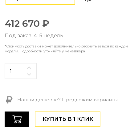
Контемпорари
Производство архитектурного и декоративного осве
Мебель
412 670 ₽
По типу
Под заказ, 4-5 недель
Стулья
*Стоимость доставки может дополнительно рассчитываться по каждой
Столы и столики
модели. Подробности уточняйте у менеджера
Мягкая мебель
Кровати и матрасы
Комоды и тумбы
Полки и стеллажи
Консоли
Мебель по назначению
Нашли дешевле? Предложим варианты!
Мебель для HoReCa
Производство мебели на заказ Romatti
Корпусная мебель на заказ
КУПИТЬ В 1 КЛИК
Шкафы и гардеробные на заказ
Мебель для ванной
Офисная мебель