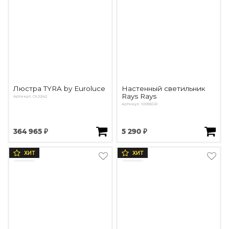
Люстра TYRA by Euroluce
Настенный светильник
Rays Rays
Артикул: OL5242
Артикул: 10055GR
364 965 ₽
5 290 ₽
ХИТ
ХИТ