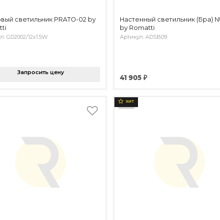
вый светильник PRATO-02 by
Настенный светильник (Бра) 
ti
by Romatti
л: GD2002/12x1.5W
Артикул: ADSB09
Запросить цену
41 905 ₽
ХИТ