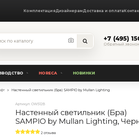
Комплектация
Дизайнерам
Доставка и оплата
Конта
+7 (495) 1
Обратный звоно
ЗВОДСТВО
HORECA
НОВИНКИ
офт
Настенный светильник (Бра) SAMPIO by Mullan Lighting
Артикул:
OW512B
Настенный светильник (Бра)
SAMPIO by Mullan Lighting, Че
2 отзыва