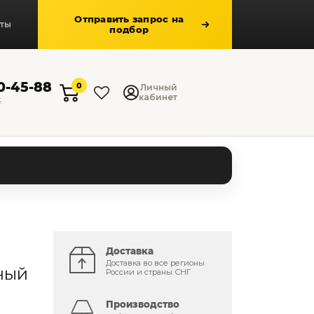
Отправить запрос на
кты
подбор
50-45-88
0
Личный
кабинет
к
Доставка
Доставка во все регионы
рный
России и страны СНГ
Производство