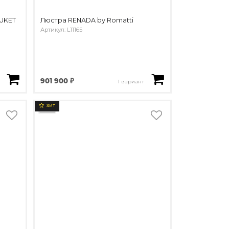
NUKET
Люстра RENADA by Romatti
Артикул: L11165
901 900 ₽
1 вариант
ХИТ