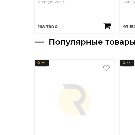
Артикул: OW492
Артику
168 780 ₽
97 15
Популярные товар
ХИТ
ХИТ