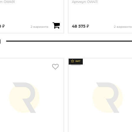
л: OW491
Артикул: OW411
0 ₽
48 575 ₽
2 варианта
2 варианта
ы
ХИТ