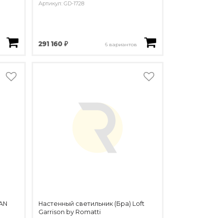
Артикул: GD-1728
291 160 ₽
6 вариантов
SAN
Настенный светильник (Бра) Loft
Garrison by Romatti