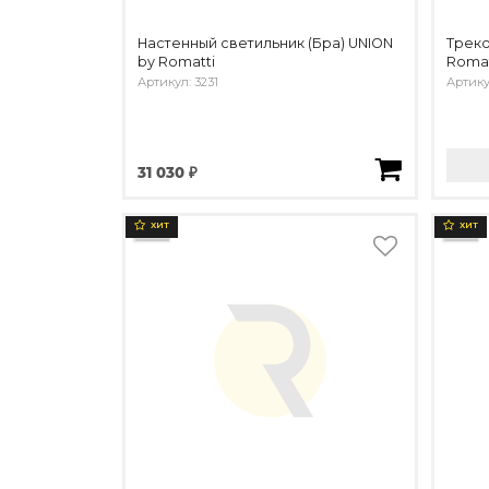
Настенный светильник (Бра) UNION
Треко
by Romatti
Romat
Артикул: 3231
Артику
31 030 ₽
ХИТ
ХИТ