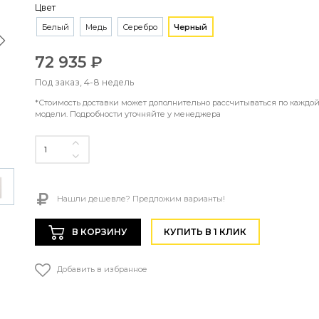
Цвет
Белый
Медь
Серебро
Черный
72 935 ₽
Под заказ, 4-8 недель
*Стоимость доставки может дополнительно рассчитываться по каждо
модели. Подробности уточняйте у менеджера
Нашли дешевле? Предложим варианты!
В КОРЗИНУ
КУПИТЬ В 1 КЛИК
Добавить в избранное