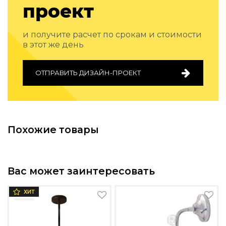
проект
Подбор, производство и комплектация по вашему диз
Все категории товаров
и получите расчет по срокам и стоимости
Бренды
в этот же день
Реализованные проекты
ОТПРАВИТЬ ДИЗАЙН-ПРОЕКТ
Похожие товары
Вас может заинтересовать
ХИТ