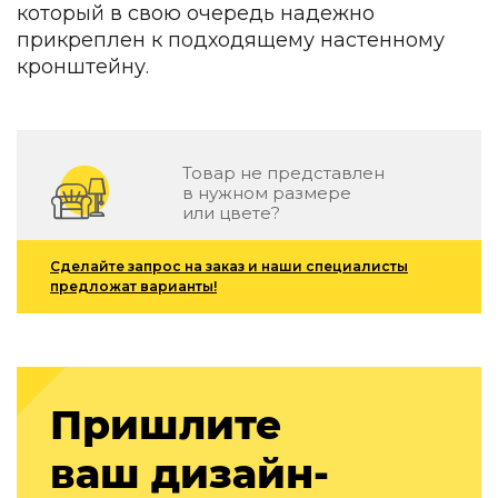
который в свою очередь надежно
Зеленые стены
Дизайнерские кальяны
прикреплен к подходящему настенному
Подбор, производство и комплектация по вашему диз
кронштейну.
Сантехника и инженерия
Дизайнерские ванны
Подбор, производство и комплектация по вашему диз
Товар не представлен
в нужном размере
Отделка и ремонт
или цвете?
Стены
Сделайте запрос на заказ и наши специалисты
предложат варианты!
Акустические панели
Стеновые декоративные панели
для террас
Террасные и фасадные системы
Биоклиматические перголы
Пришлите
Камень
ваш дизайн-
Изделия из натурального мрамора и камня
Светящийся камень