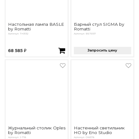
Настольная лампа BASLE
Барный стул SIGMA by
by Romatti
Romatti
Артикул: TH3132
Артикул: BST5137
68 585 ₽
Запросить цену
Журнальный столик Oples
Настенный светильник
by Romatti
HO by Eno Studio
Артикул: J-718
Артикул: OW578