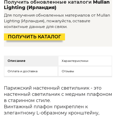
Получить обновленные каталоги
Mullan
Детская мебель
Lighting (Ирландия)
Уличная и садовая мебель
Фитнес и wellness-оборудование
Для получения обновленных материалов от Mullan
Коллекции
Lighting (Ирландия), пожалуйста, оставьте
контактные данные для связи.
ROOM — Modern
INTERRA — Soft Modern
ПОЛУЧИТЬ КАТАЛОГ
ARTOPIA — Mid-Century
DAYZ — Ethno
Все коллекции мебели
Описание
Характеристики
Подбор, производство и комплектация по вашему диз
Декор
Оплата и доставка
Отзывы
По типу
Парижский настенный светильник - это
Для кухни
настенный светильник с медным плафоном
Предметы интерьера
в старинном стиле.
Зеркала
Винтажный плафон прикреплен к
Вентиляторы
элегантному L-образному кронштейну,
Ковры