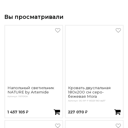
Вы просматривали
Напольный светильник
Кровать двуспальная
NATURE by Artemide
180х200 см серо-
бежевая Mora
Артикул: 1157010A
Артикул: DG-RF-F-BD23-180-aq37
1 457 105 ₽
227 070 ₽