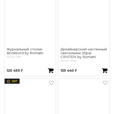
Журнальный столик
Дизайнерский настенный
Brickbord by Romatti
светильник (Бра)
CRISTEN by Romatti
Артикул: J789
Артикул: W4569
120 495 ₽
155 440 ₽
ХИТ