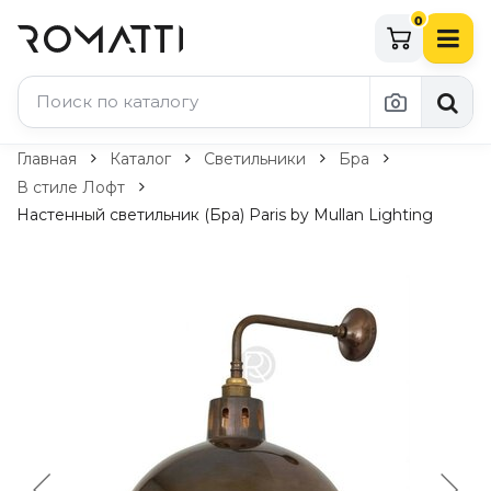
0
Каталог Romatti
Главная
Каталог
Светильники
Бра
В стиле Лофт
Свет и освещение
Настенный светильник (Бра) Paris by Mullan Lighting
По типу
Подвесные светильники
Люстры
Потолочные светильники
Бра и настенные светильники
Настольные лампы
Торшеры
Технический свет
Уличное освещение
Комплектующие