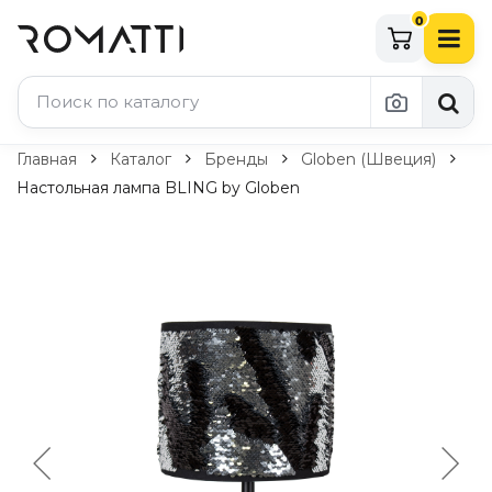
0
Каталог Romatti
Главная
Каталог
Бренды
Globen (Швеция)
Настольная лампа BLING by Globen
Свет и освещение
По типу
Подвесные светильники
Люстры
Потолочные светильники
Бра и настенные светильники
Настольные лампы
Торшеры
Технический свет
Уличное освещение
Комплектующие