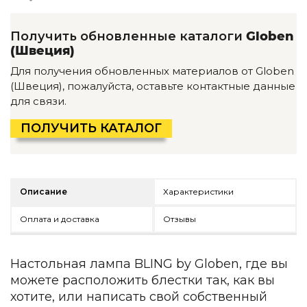
Детская мебель
Уличная и садовая мебель
Получить обновленные каталоги
Globen
Фитнес и wellness-оборудование
(Швеция)
Коллекции
Для получения обновленных материалов от Globen
ROOM — Modern
(Швеция), пожалуйста, оставьте контактные данные
INTERRA — Soft Modern
для связи.
ARTOPIA — Mid-Century
DAYZ — Ethno
ПОЛУЧИТЬ КАТАЛОГ
Все коллекции мебели
Подбор, производство и комплектация по вашему диз
Декор
Описание
Характеристики
По типу
Оплата и доставка
Отзывы
Для кухни
Предметы интерьера
Настольная лампа BLING by Globen, где вы
Зеркала
можете расположить блестки так, как вы
Вентиляторы
хотите, или написать свой собственный
Ковры