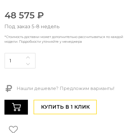
Контемпорари
Производство архитектурного и декоративного осве
48 575 ₽
Мебель
Под заказ 5-8 недель
По типу
*Стоимость доставки может дополнительно рассчитываться по каждой
Стулья
модели. Подробности уточняйте у менеджера
Столы и столики
Мягкая мебель
Кровати и матрасы
Комоды и тумбы
Полки и стеллажи
Консоли
Мебель по назначению
Нашли дешевле? Предложим варианты!
Мебель для HoReCa
Производство мебели на заказ Romatti
КУПИТЬ В 1 КЛИК
Корпусная мебель на заказ
Шкафы и гардеробные на заказ
Мебель для ванной
Офисная мебель