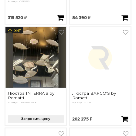
Артикул: OPD1333
315 520 ₽
84 390 ₽
ХИТ
Люстра INTERRA'S by
Люстра BARGO'S by
Romatti
Romatti
Артикул: JH52158-L4600
Артикул: L17196
Запросить цену
202 275 ₽