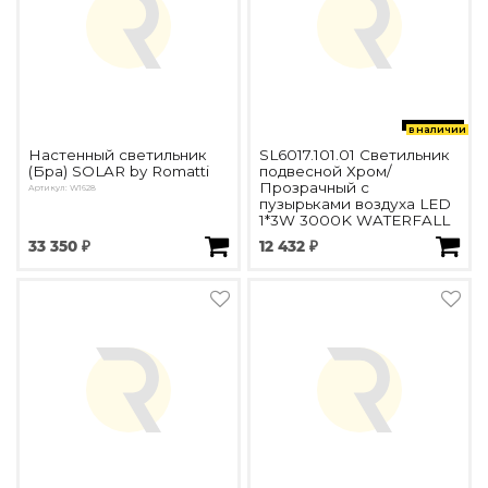
в наличии
Настенный светильник
SL6017.101.01 Светильник
(Бра) SOLAR by Romatti
подвесной Хром/
Прозрачный с
Артикул: W1628
пузырьками воздуха LED
1*3W 3000K WATERFALL
33 350 ₽
12 432 ₽