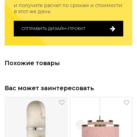
Подбор, производство и комплектация по вашему диз
и получите расчет по срокам и стоимости
в этот же день
Все категории товаров
Бренды
ОТПРАВИТЬ ДИЗАЙН-ПРОЕКТ
Реализованные проекты
Похожие товары
Вас может заинтересовать