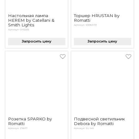
Настольная лампа
Торшер HRUSTAN by
HEREM by Catellani &
Romatti
Smith Lights
Артикул: 9008P/3T
Артикул: ON5333
Запросить цену
Запросить цену
Розетка SPARKO by
Подвесной светильник
Romatti
Debora by Romatti
Артикул: Z18117
Артикул: SL-149