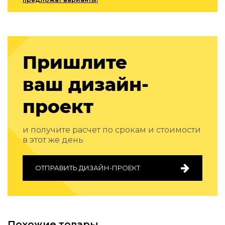
Подбор, производство и комплектация по вашему диз
Все категории товаров
Бренды
Реализованные проекты
Пришлите
ваш дизайн-
проект
и получите расчет по срокам и стоимости
в этот же день
ОТПРАВИТЬ ДИЗАЙН-ПРОЕКТ
Похожие товары