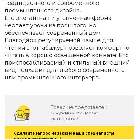
традиционного и современного
Зеленые стены
Дизайнерские кальяны
промышленного дизайна.
Подбор, производство и комплектация по вашему диз
Его элегантная и утонченная форма
черпает уроки из прошлого, но
Сантехника и инженерия
обеспечивает современный дом.
Благодаря регулируемой лампе для
Дизайнерские ванны
Подбор, производство и комплектация по вашему диз
чтения этот абажур позволяет комфортно
читать в хорошо освещенной комнате. Его
Отделка и ремонт
приспосабливаемый и стильный внешний
вид подходит для любого современного
Стены
или промышленного интерьера.
Акустические панели
Стеновые декоративные панели
для террас
Террасные и фасадные системы
Товар не представлен
Биоклиматические перголы
в нужном размере
или цвете?
Камень
Изделия из натурального мрамора и камня
Сделайте запрос на заказ и наши специалисты
Светящийся камень
предложат варианты!