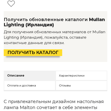
Детская мебель
Уличная и садовая мебель
Фитнес и wellness-оборудование
Коллекции
Получить обновленные каталоги
Mullan
Lighting (Ирландия)
ROOM — Modern
Для получения обновленных материалов от Mullan
INTERRA — Soft Modern
Lighting (Ирландия), пожалуйста, оставьте
ARTOPIA — Mid-Century
контактные данные для связи.
DAYZ — Ethno
Все коллекции мебели
ПОЛУЧИТЬ КАТАЛОГ
Подбор, производство и комплектация по вашему диз
Декор
Описание
Характеристики
По типу
Оплата и доставка
Отзывы
Для кухни
Предметы интерьера
Зеркала
С привлекательным дизайном настольная
Вентиляторы
лампа Malton сочетает в себе элементы
Ковры