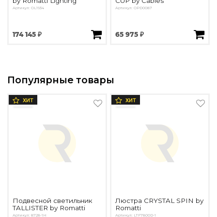
by Romatti Lighting
CUP by Cables
Артикул: OL1934
Артикул: OPD0087
174 145 ₽
65 975 ₽
Популярные товары
ХИТ
ХИТ
Подвесной светильник
Люстра CRYSTAL SPIN by
TALLISTER by Romatti
Romatti
Артикул: 8728-1H
Артикул: LTF7800D-1