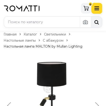
0
Каталог Romatti
Главная
Каталог
Светильники
Настольные лампы
С абажуром
Свет и освещение
Настольная лампа MALTON by Mullan Lighting
По типу
Подвесные светильники
Люстры
Потолочные светильники
Бра и настенные светильники
Настольные лампы
Торшеры
Технический свет
Уличное освещение
Комплектующие