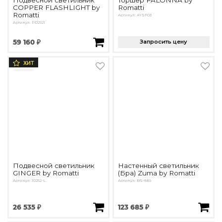
Подвесной светильник
Торшер PALONNA by
COPPER FLASHLIGHT by
Romatti
Romatti
Артикул: AYSF03
Артикул: PD2921
59 160 ₽
Запросить цену
ХИТ
Подвесной светильник
Настенный светильник
GINGER by Romatti
(Бра) Zuma by Romatti
Артикул: 10252-L
Артикул: BS-889
26 535 ₽
123 685 ₽