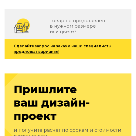
Зеленые стены
Дизайнерские кальяны
Подбор, производство и комплектация по вашему диз
Товар не представлен
в нужном размере
Сантехника и инженерия
или цвете?
Дизайнерские ванны
Подбор, производство и комплектация по вашему диз
Сделайте запрос на заказ и наши специалисты
предложат варианты!
Отделка и ремонт
Стены
Акустические панели
Пришлите
Стеновые декоративные панели
для террас
ваш дизайн-
Террасные и фасадные системы
Биоклиматические перголы
проект
Камень
Изделия из натурального мрамора и камня
и получите расчет по срокам и стоимости
Светящийся камень