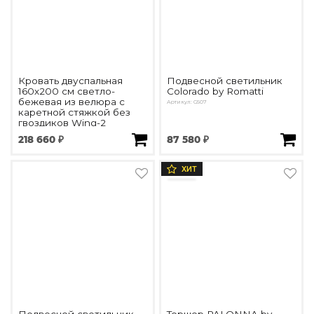
Кровать двуспальная
Подвесной светильник
160х200 см светло-
Colorado by Romatti
бежевая из велюра с
Артикул: G507
каретной стяжкой без
гвоздиков Wing-2
Артикул: DG-RF-F-BD002-160-Cab-2
218 660 ₽
87 580 ₽
ХИТ