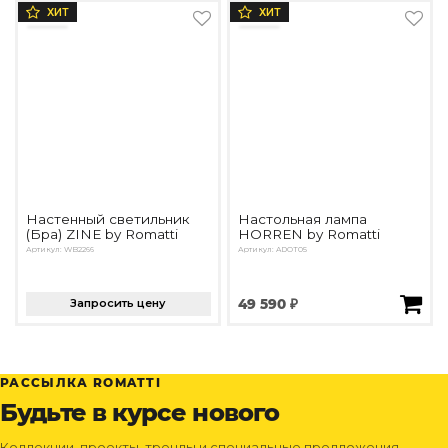
ХИТ
ХИТ
Настенный светильник
Настольная лампа
(Бра) ZINE by Romatti
HORREN by Romatti
Артикул: WB2266
Артикул: ADOT05
Запросить цену
49 590 ₽
РАССЫЛКА ROMATTI
Будьте в курсе нового
Коллекции, проекты, тренды и специальные предложения —