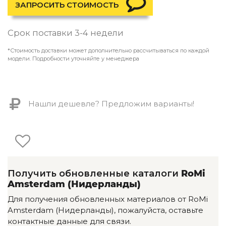
Контемпорари
ЗАПРОСИТЬ СТОИМОСТЬ
Производство архитектурного и декоративного осве
Срок поставки 3-4 недели
Мебель
*Стоимость доставки может дополнительно рассчитываться по каждой
По типу
модели. Подробности уточняйте у менеджера
Стулья
Столы и столики
Мягкая мебель
Нашли дешевле? Предложим варианты!
Кровати и матрасы
Комоды и тумбы
Полки и стеллажи
Консоли
Мебель по назначению
Мебель для HoReCa
Получить обновленные каталоги
RoMi
Производство мебели на заказ Romatti
Amsterdam (Нидерланды)
Корпусная мебель на заказ
Для получения обновленных материалов от RoMi
Шкафы и гардеробные на заказ
Amsterdam (Нидерланды), пожалуйста, оставьте
Мебель для ванной
контактные данные для связи.
Офисная мебель