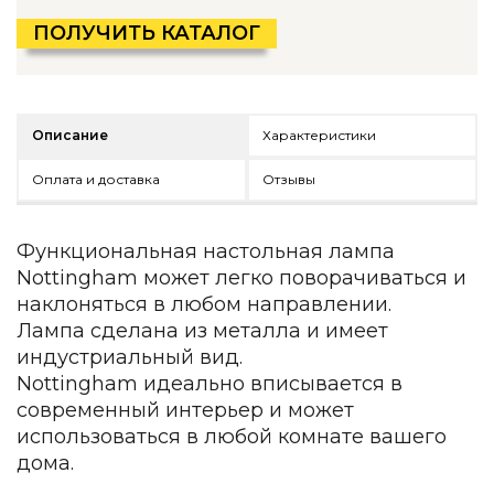
Детская мебель
ПОЛУЧИТЬ КАТАЛОГ
Уличная и садовая мебель
Фитнес и wellness-оборудование
Коллекции
ROOM — Modern
Описание
Характеристики
INTERRA — Soft Modern
ARTOPIA — Mid-Century
Оплата и доставка
Отзывы
DAYZ — Ethno
Все коллекции мебели
Функциональная настольная лампа
Подбор, производство и комплектация по вашему диз
Nottingham может легко поворачиваться и
Декор
наклоняться в любом направлении.
Лампа сделана из металла и имеет
По типу
индустриальный вид.
Nottingham идеально вписывается в
Для кухни
современный интерьер и может
Предметы интерьера
Зеркала
использоваться в любой комнате вашего
Вентиляторы
дома.
Ковры