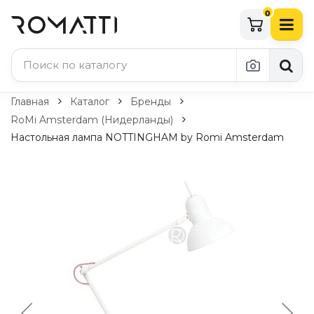
0
Каталог Romatti
Главная
Каталог
Бренды
RoMi Amsterdam (Нидерланды)
Свет и освещение
Настольная лампа NOTTINGHAM by Romi Amsterdam
По типу
Подвесные светильники
Люстры
Потолочные светильники
Бра и настенные светильники
Настольные лампы
Торшеры
Технический свет
Уличное освещение
Комплектующие