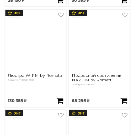
28 130 ₽
30 595 ₽
ХИТ
ХИТ
Люстра WIRM by Romatti
Подвесной светильник
NAZLIM by Romatti
Артикул: TH7524-1500
Артикул: M-385S-S
130 355 ₽
68 295 ₽
ХИТ
ХИТ