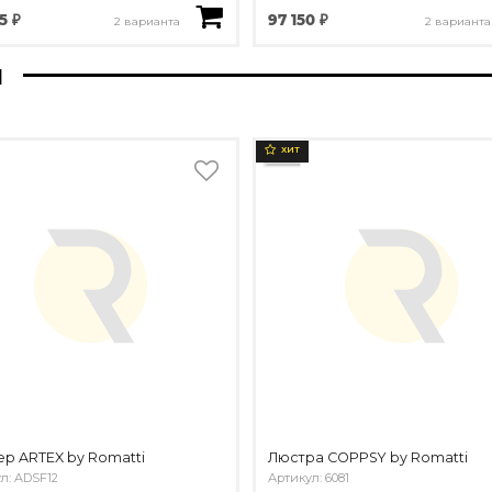
5 ₽
97 150 ₽
2 варианта
2 варианта
ы
ХИТ
р ARTEX by Romatti
Люстра COPPSY by Romatti
л: ADSF12
Артикул: 6081