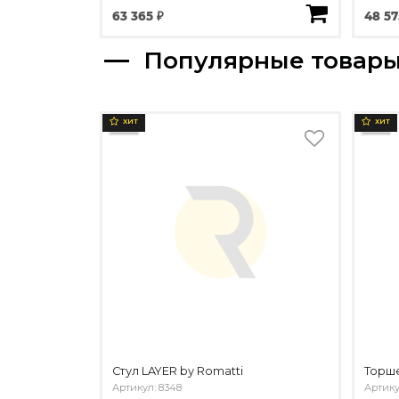
63 365 ₽
48 57
Популярные товар
ХИТ
ХИТ
Стул LAYER by Romatti
Торше
Артикул: 8348
Артику