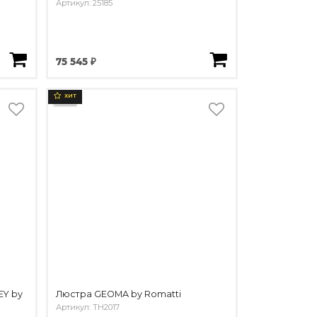
Артикул: 25185
75 545 ₽
ХИТ
EY by
Люстра GEOMA by Romatti
Артикул: TH2017