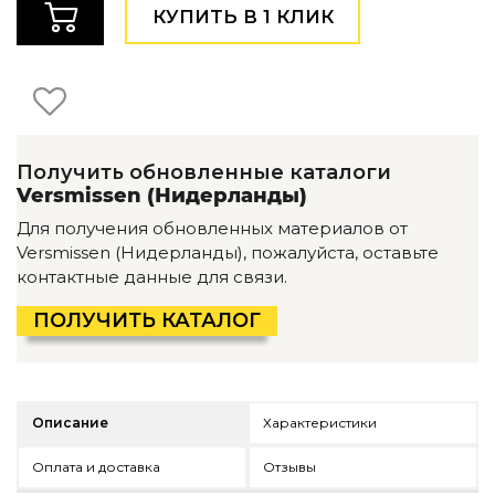
Детская мебель
КУПИТЬ В 1 КЛИК
Уличная и садовая мебель
Фитнес и wellness-оборудование
Коллекции
ROOM — Modern
INTERRA — Soft Modern
Получить обновленные каталоги
ARTOPIA — Mid-Century
Versmissen (Нидерланды)
DAYZ — Ethno
Все коллекции мебели
Для получения обновленных материалов от
Versmissen (Нидерланды), пожалуйста, оставьте
Подбор, производство и комплектация по вашему диз
контактные данные для связи.
Декор
ПОЛУЧИТЬ КАТАЛОГ
По типу
Для кухни
Предметы интерьера
Описание
Характеристики
Зеркала
Вентиляторы
Оплата и доставка
Отзывы
Ковры