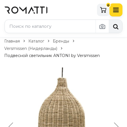
0
Каталог Romatti
Главная
Каталог
Бренды
Versmissen (Нидерланды)
Свет и освещение
Подвесной светильник ANTONI by Versmissen
По типу
Подвесные светильники
Люстры
Потолочные светильники
Бра и настенные светильники
Настольные лампы
Торшеры
Технический свет
Уличное освещение
Комплектующие