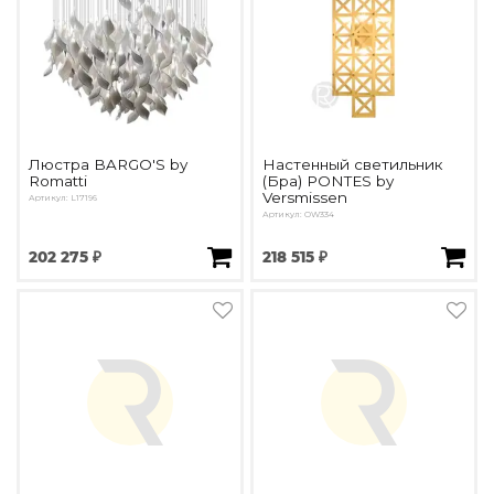
Люстра BARGO'S by
Настенный светильник
Romatti
(Бра) PONTES by
Versmissen
Артикул: L17196
Артикул: OW334
202 275 ₽
218 515 ₽