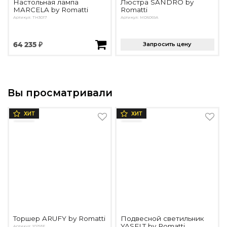
Настольная лампа
Люстра SANDRO by
MARCELA by Romatti
Romatti
Артикул: ТН3017
Артикул: MD6069A
64 235 ₽
Запросить цену
Вы просматривали
ХИТ
ХИТ
Торшер ARUFY by Romatti
Подвесной светильник
YASELT by Romatti
Артикул: 10293F