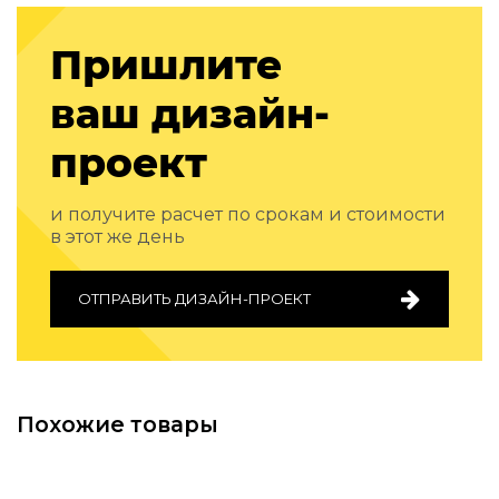
Подбор, производство и комплектация по вашему диз
Пришлите
Все категории товаров
Бренды
ваш дизайн-
Реализованные проекты
проект
и получите расчет по срокам и стоимости
в этот же день
ОТПРАВИТЬ ДИЗАЙН-ПРОЕКТ
Похожие товары