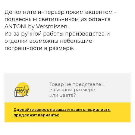
Зеленые стены
Дизайнерские кальяны
Дополните интерьер ярким акцентом -
Подбор, производство и комплектация по вашему диз
подвесным светильником из ротанга
ANTONI by Versmissen.
Сантехника и инженерия
Из-за ручной работы производства и
Дизайнерские ванны
отделки возможны небольшие
Подбор, производство и комплектация по вашему диз
погрешности в размере.
Отделка и ремонт
Стены
Акустические панели
Товар не представлен
Стеновые декоративные панели
в нужном размере
для террас
или цвете?
Террасные и фасадные системы
Биоклиматические перголы
Сделайте запрос на заказ и наши специалисты
Камень
предложат варианты!
Изделия из натурального мрамора и камня
Светящийся камень