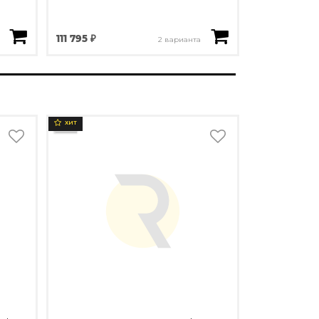
111 795 ₽
2 варианта
ХИТ