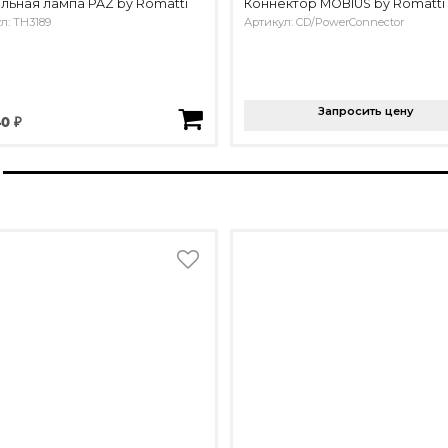
льная лампа PAZ by Romatti
Коннектор MOBIUS by Romatti
л: TH3189
Артикул: CD/PowerConnector
Запросить цену
0 ₽