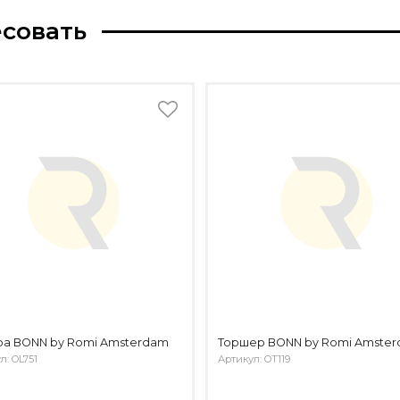
есовать
ра BONN by Romi Amsterdam
Торшер BONN by Romi Amste
л: OL751
Артикул: OT119