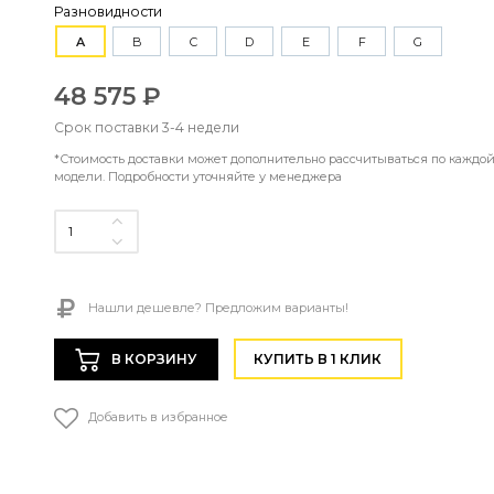
Разновидности
A
B
C
D
E
F
G
48 575 ₽
Срок поставки 3-4 недели
*Стоимость доставки может дополнительно рассчитываться по каждо
модели. Подробности уточняйте у менеджера
Нашли дешевле? Предложим варианты!
В КОРЗИНУ
КУПИТЬ В 1 КЛИК
Добавить в избранное