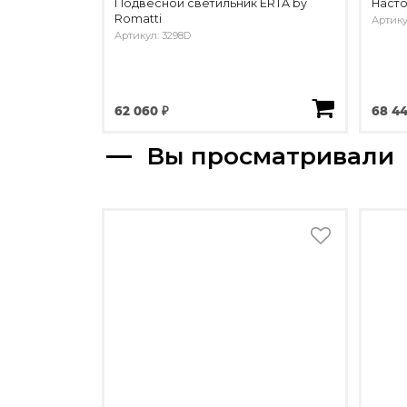
Подвесной светильник ERTA by
Насто
Romatti
Артику
Артикул: 3298D
62 060 ₽
68 44
Вы просматривали