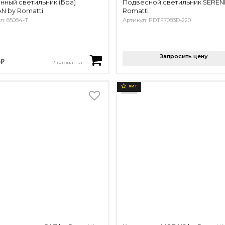
нный светильник (Бра)
Подвесной светильник SEREN
N by Romatti
Romatti
л: 85084-T
Артикул: PDTF7083D-220
Запросить цену
 ₽
2 варианта
ХИТ