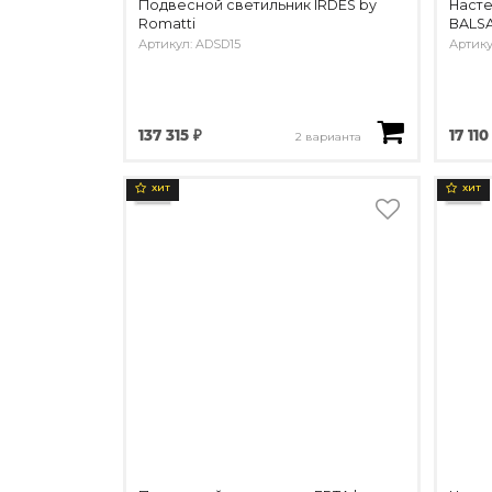
Подвесной светильник IRDES by
Насте
Romatti
BALSA
Артикул: ADSD15
Артику
137 315 ₽
17 110
2 варианта
ХИТ
ХИТ