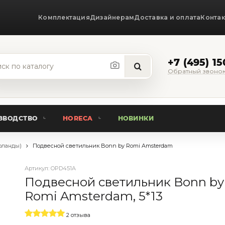
Комплектация
Дизайнерам
Доставка и оплата
Конта
+7 (495) 1
Обратный звоно
ЗВОДСТВО
HORECA
НОВИНКИ
рланды)
Подвесной светильник Bonn by Romi Amsterdam
Артикул:
OPD451A
Подвесной светильник Bonn by
Romi Amsterdam, 5*13
2 отзыва