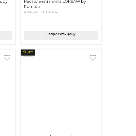
E by
Настольная лампа LORSAW by
Romatti
Артикул: JHTL52124-1
Запросить цену
ХИТ