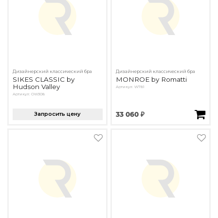
Подбор, производство и комплектация по вашему диз
Все категории товаров
Бренды
Реализованные проекты
Дизайнерский классический бра
Дизайнерский классический бра
SIKES CLASSIC by
MONROE by Romatti
Hudson Valley
Артикул: W781
Артикул: OW308
Запросить цену
33 060 ₽