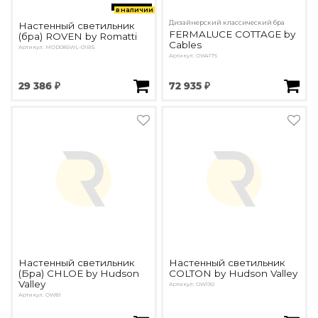
в наличии
Дизайнерский классический бра
Настенный светильник
FERMALUCE COTTAGE by
(бра) ROVEN by Romatti
Cables
Артикул: MOD085WL-01BS
Артикул: OW4175
29 386 ₽
72 935 ₽
Настенный светильник
Настенный светильник
(Бра) CHLOE by Hudson
COLTON by Hudson Valley
Valley
Артикул: OW130
Артикул: OW81