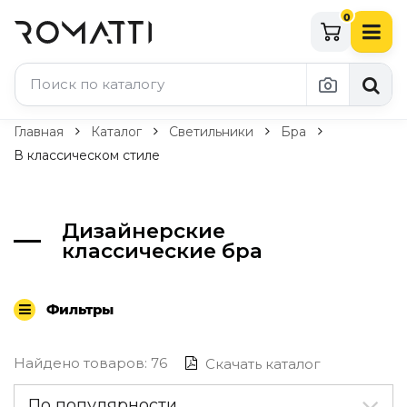
0
Каталог Romatti
Главная
Каталог
Светильники
Бра
В классическом стиле
Свет и освещение
По типу
Дизайнерские
Подвесные светильники
классические бра
Люстры
Потолочные светильники
Бра и настенные светильники
Фильтры
Настольные лампы
Торшеры
Технический свет
Найдено товаров: 76
Скачать каталог
Уличное освещение
Комплектующие
По популярности