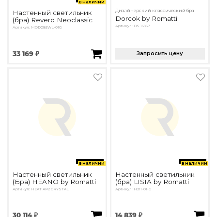
в наличии
Дизайнерский классический бра
Настенный светильник
Dorcok by Romatti
(бра) Revero Neoclassic
Артикул: BS 16967
Артикул: MOD085WL-01G
33 169 ₽
Запросить цену
в наличии
в наличии
Настенный светильник
Настенный светильник
(Бра) HEANO by Romatti
(бра) LISIA by Romatti
Артикул: HEAT AP2 CRYSTAL
Артикул: H311-01-G
30 114 ₽
14 839 ₽