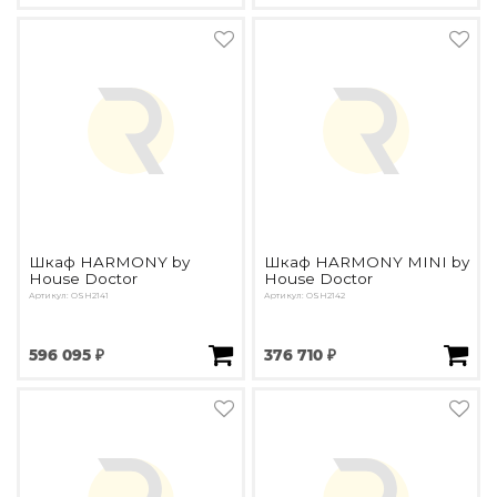
Подбор, производство и комплектация по вашему диз
Все категории товаров
Бренды
Реализованные проекты
Шкаф HARMONY by
Шкаф HARMONY MINI by
House Doctor
House Doctor
Артикул: ОSH2141
Артикул: ОSH2142
596 095 ₽
376 710 ₽