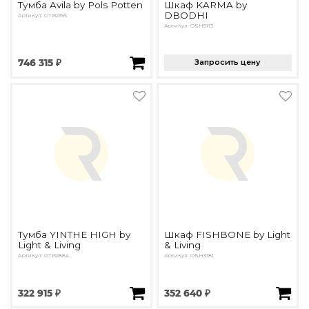
Тумба Avila by Pols Potten
Шкаф KARMA by
DBODHI
Артикул: OTB2395
Артикул: OSH5113
746 315 ₽
Запросить цену
Тумба YINTHE HIGH by
Шкаф FISHBONE by Light
Light & Living
& Living
Артикул: ОTB2884
Артикул: OSH3181
322 915 ₽
352 640 ₽