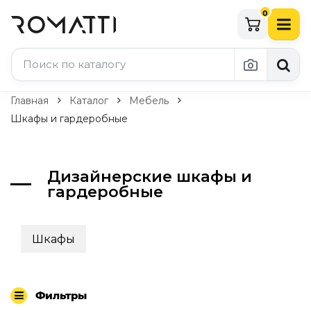
0
Каталог Romatti
Главная
Каталог
Мебель
Шкафы и гардеробные
Свет и освещение
По типу
Дизайнерские шкафы и
Подвесные светильники
гардеробные
Люстры
Потолочные светильники
Бра и настенные светильники
Шкафы
Настольные лампы
Торшеры
Технический свет
Уличное освещение
Фильтры
Комплектующие