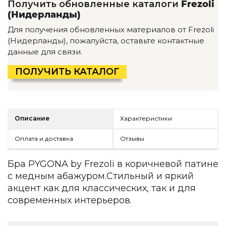
Получить обновленные каталоги
Frezoli
Детская мебель
(Нидерланды)
Уличная и садовая мебель
Фитнес и wellness-оборудование
Для получения обновленных материалов от Frezoli
Коллекции
(Нидерланды), пожалуйста, оставьте контактные
данные для связи.
ROOM — Modern
INTERRA — Soft Modern
ПОЛУЧИТЬ КАТАЛОГ
ARTOPIA — Mid-Century
DAYZ — Ethno
Все коллекции мебели
Описание
Характеристики
Подбор, производство и комплектация по вашему диз
Декор
Оплата и доставка
Отзывы
По типу
Бра PYGONA by Frezoli в коричневой патине
с медным абажуром.Стильный и яркий
Для кухни
Предметы интерьера
акцент как для классических, так и для
Зеркала
современных интерьеров.
Вентиляторы
Ковры