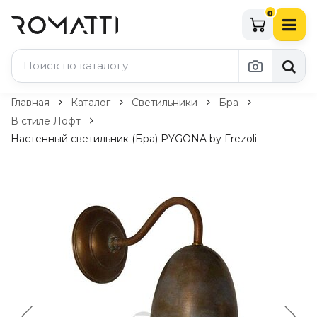
0
Каталог Romatti
Главная
Каталог
Светильники
Бра
В стиле Лофт
Свет и освещение
Настенный светильник (Бра) PYGONA by Frezoli
По типу
Подвесные светильники
Люстры
Потолочные светильники
Бра и настенные светильники
Настольные лампы
Торшеры
Технический свет
Уличное освещение
Комплектующие