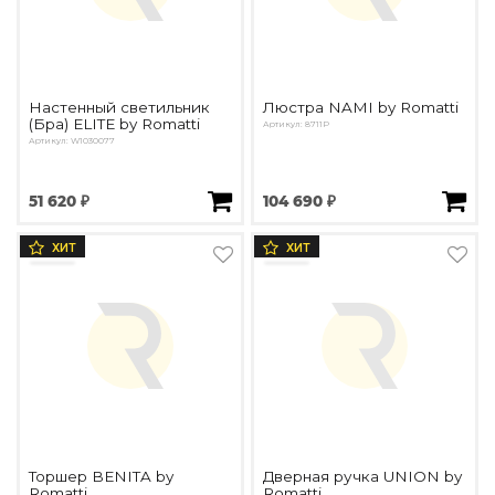
Настенный светильник
Люстра NAMI by Romatti
(Бра) ELITE by Romatti
Артикул: 8711P
Артикул: W1030077
51 620 ₽
104 690 ₽
ХИТ
ХИТ
Торшер BENITA by
Дверная ручка UNION by
Romatti
Romatti