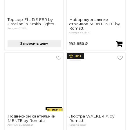
Торшер FIL DE FER by
Набор журнальных
Catellani & Smith Lights
столиков MONTENOT by
Romatti
Артикул: OT5198
Артикул: STZ11121
Запросить цену
192 850 ₽
ХИТ
в наличии
Подвесной светильник
Люстра WALKERIA by
MENTE by Romatti
Romatti
Артикул: SL1221.203.01
Артикул: C3557