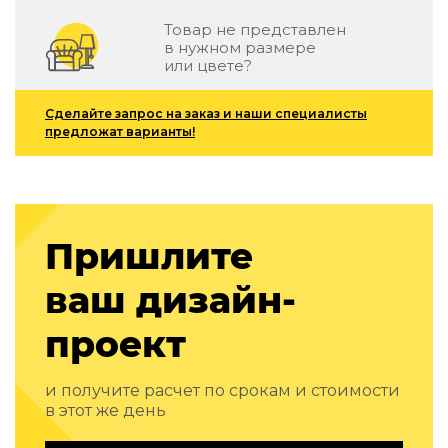
Зеленые стены
Товар не представлен
Дизайнерские кальяны
в нужном размере
Подбор, производство и комплектация по вашему диз
или цвете?
Сантехника и инженерия
Сделайте запрос на заказ и наши специалисты
Дизайнерские ванны
предложат варианты!
Подбор, производство и комплектация по вашему диз
Отделка и ремонт
Стены
Пришлите
Акустические панели
Стеновые декоративные панели
ваш дизайн-
для террас
проект
Террасные и фасадные системы
Биоклиматические перголы
Камень
и получите расчет по срокам и стоимости
в этот же день
Изделия из натурального мрамора и камня
Светящийся камень