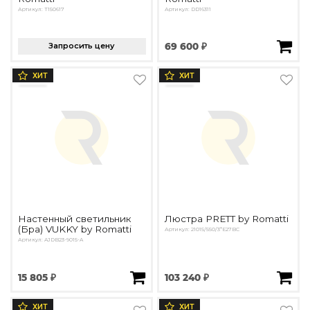
Артикул: T150617
Артикул: DD16311
Запросить цену
69 600 ₽
ХИТ
ХИТ
Настенный светильник
Люстра PRETT by Romatti
(Бра) VUKKY by Romatti
Артикул: 21015/550/3*E27BC
Артикул: AJDB23-9015-A
15 805 ₽
103 240 ₽
ХИТ
ХИТ