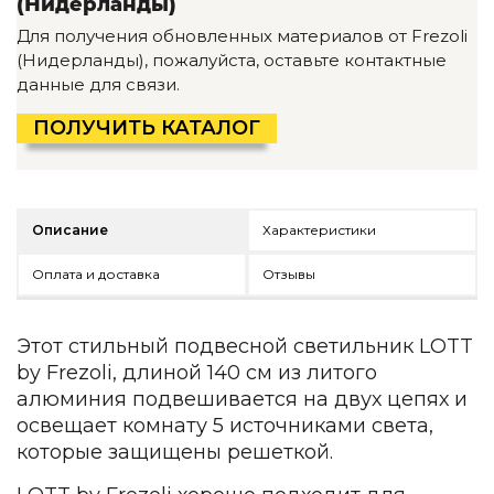
(Нидерланды)
Детская мебель
Для получения обновленных материалов от Frezoli
Уличная и садовая мебель
(Нидерланды), пожалуйста, оставьте контактные
Фитнес и wellness-оборудование
данные для связи.
Коллекции
ROOM — Modern
ПОЛУЧИТЬ КАТАЛОГ
INTERRA — Soft Modern
ARTOPIA — Mid-Century
DAYZ — Ethno
Все коллекции мебели
Описание
Характеристики
Подбор, производство и комплектация по вашему диз
Оплата и доставка
Отзывы
Декор
По типу
Этот стильный подвесной светильник LOTT
by Frezoli, длиной 140 см из литого
Для кухни
алюминия подвешивается на двух цепях и
Предметы интерьера
освещает комнату 5 источниками света,
Зеркала
которые защищены решеткой.
Вентиляторы
Ковры