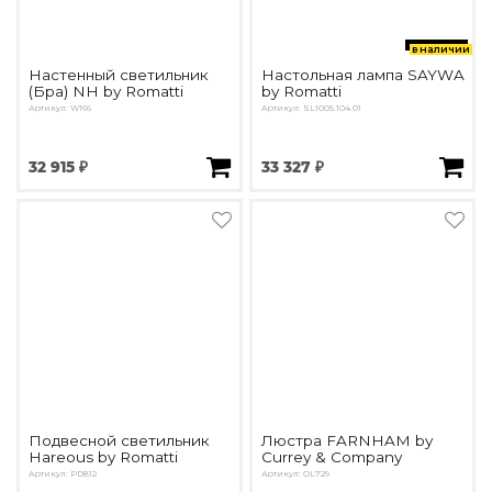
в наличии
Настенный светильник
Настольная лампа SAYWA
(Бра) NH by Romatti
by Romatti
Артикул: W166
Артикул: SL1005.104.01
32 915 ₽
33 327 ₽
Подвесной светильник
Люстра FARNHAM by
Hareous by Romatti
Currey & Company
Артикул: PD812
Артикул: OL729