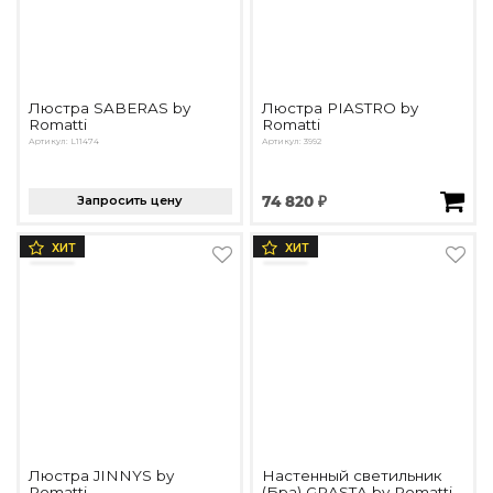
Люстра SABERAS by
Люстра PIASTRO by
Romatti
Romatti
Артикул: L11474
Артикул: 3992
Запросить цену
74 820 ₽
ХИТ
ХИТ
Люстра JINNYS by
Настенный светильник
Romatti
(Бра) GRASTA by Romatti