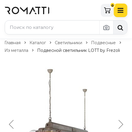
0
Каталог Romatti
Главная
Каталог
Светильники
Подвесные
Из металла
Подвесной светильник LOTT by Frezoli
Свет и освещение
По типу
Подвесные светильники
Люстры
Потолочные светильники
Бра и настенные светильники
Настольные лампы
Торшеры
Технический свет
Уличное освещение
Комплектующие