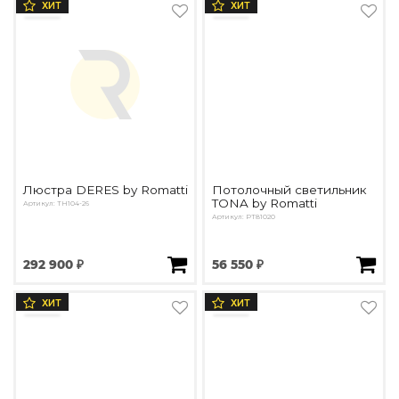
ХИТ
ХИТ
Люстра DERES by Romatti
Потолочный светильник
TONA by Romatti
Артикул: TH104-26
Артикул: PT81020
292 900 ₽
56 550 ₽
ХИТ
ХИТ