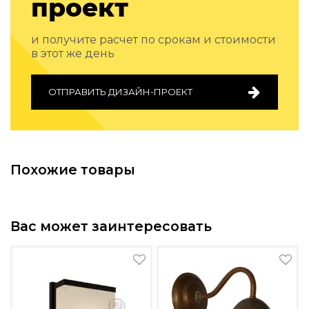
проект
Подбор, производство и комплектация по вашему диз
Все категории товаров
и получите расчет по срокам и стоимости
Бренды
в этот же день
Реализованные проекты
ОТПРАВИТЬ ДИЗАЙН-ПРОЕКТ
Похожие товары
Вас может заинтересовать