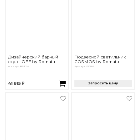
Дизайнерский барный
Подвесной светильник
стул LOFE by Romatti
COSMOS by Romatti
Артикул: BST216
Артикул: PD382
41 615 ₽
Запросить цену