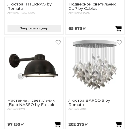
Люстра INTERRA'S by
Подвесной светильник
Romatti
CUP by Cables
Артикул: JH52158-L4600
Артикул: OPD0087
Запросить цену
65 975 ₽
Настенный светильник
Люстра BARGO'S by
(Бра) NASSO by Frezoli
Romatti
Артикул: OW115
Артикул: L17196
97 150 ₽
202 275 ₽